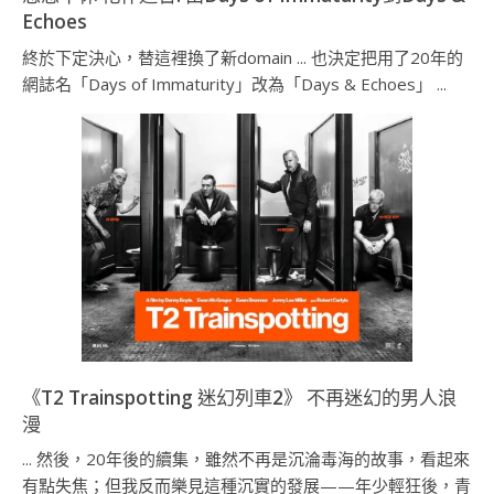
Echoes
終於下定決心，替這裡換了新domain ... 也決定把用了20年的
網誌名「Days of Immaturity」改為「Days & Echoes」 ...
《T2 Trainspotting 迷幻列車2》 不再迷幻的男人浪
漫
... 然後，20年後的續集，雖然不再是沉淪毒海的故事，看起來
有點失焦；但我反而樂見這種沉實的發展——年少輕狂後，青