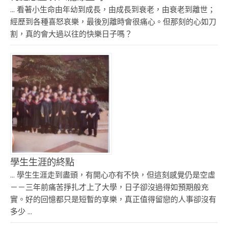
... 看著小生命由年幼到成長，由成長到衰老，由衰老到離世；
經歷到各種喜怒哀樂，最後別離時會很痛心。但那刻的心如刀
割，真的會大過以往的快樂日子嗎？
學生生涯的終點
... 學生生涯走到盡頭，有開心亦有不快，但這刻感覺仍是空虛
－－三年前痛苦掙扎才上了大學，日子卻沒過得如預期般充
實。好的回憶都只是短暫的享樂，真正值得留戀的人事卻沒有
多少 ...