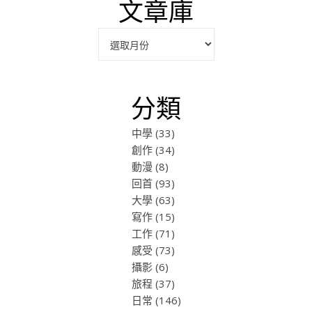
文章庫
彙整
分類
中學
(33)
創作
(34)
動漫
(8)
回首
(93)
大學
(63)
寫作
(15)
工作
(71)
感受
(73)
攝影
(6)
旅程
(37)
日常
(146)