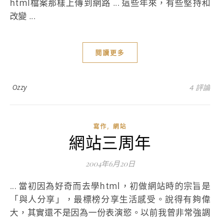
html檔案那樣上傳到網路 ... 這些年來，有些堅持和
改變 ...
閱讀更多
Ozzy
4 評論
,
寫作
網站
網站三周年
2004年6月20日
... 當初因為好奇而去學html，初做網站時的宗旨是
「與人分享」，最標榜分享生活感受。說得有夠偉
大，其實還不是因為一份表演慾。以前我曾非常強調