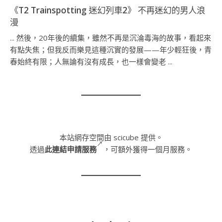
《T2 Trainspotting 迷幻列車2》 不再迷幻的男人浪
漫
... 然後，20年後的續集，雖然不再是沉淪毒海的故事，看起來
有點失焦；但我反而樂見這種沉實的發展——年少輕狂後，青
春始終有限；人無論有沒有成長，也一樣會變老 ...
本站網存空間由 scicube 提供。
透過
此連結申請服務
，可額外獲得一個月服務。