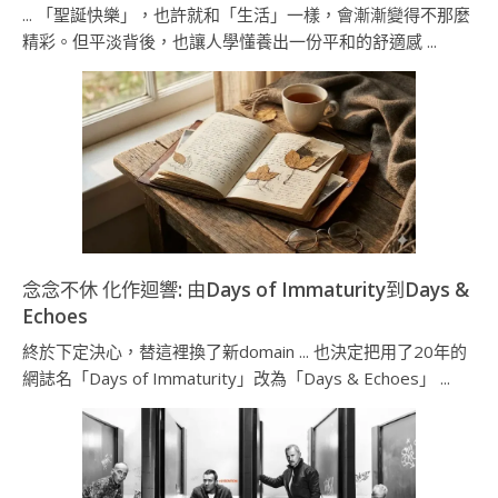
... 「聖誕快樂」，也許就和「生活」一樣，會漸漸變得不那麼
精彩。但平淡背後，也讓人學懂養出一份平和的舒適感 ...
念念不休 化作迴響: 由Days of Immaturity到Days &
Echoes
終於下定決心，替這裡換了新domain ... 也決定把用了20年的
網誌名「Days of Immaturity」改為「Days & Echoes」 ...