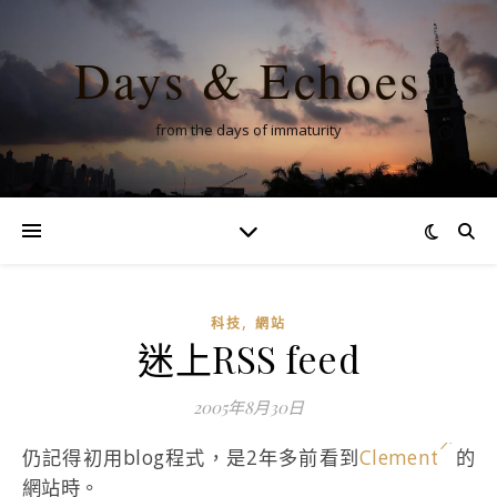
Days & Echoes
from the days of immaturity
,
科技
網站
迷上RSS feed
2005年8月30日
仍記得初用blog程式，是2年多前看到
Clement
的
網站時。