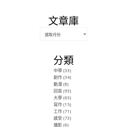
文章庫
彙整
分類
中學
(33)
創作
(34)
動漫
(8)
回首
(93)
大學
(63)
寫作
(15)
工作
(71)
感受
(73)
攝影
(6)