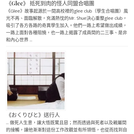
《Glee》 抵死到肉的怪人同盟合唱團
《Glee》故事起源於一間高校裡的glee club（學生合唱團）風
光不再、面臨解散，充滿熱忱的Mr. Shue決心重整glee club，
吸引了各方各路的奇異學生加入。他們一路上希望做出成績，
一路上面對各種阻撓，也一路上揭露了成員間的二三事、是非
和內心世界 ...
《おくりびと》送行人
... 做死人生意，讓大悟既驚且惡；然而透過與死者以及親屬間
的接觸，讓他漸漸對這份工作改觀並有所領悟，也從而找到自