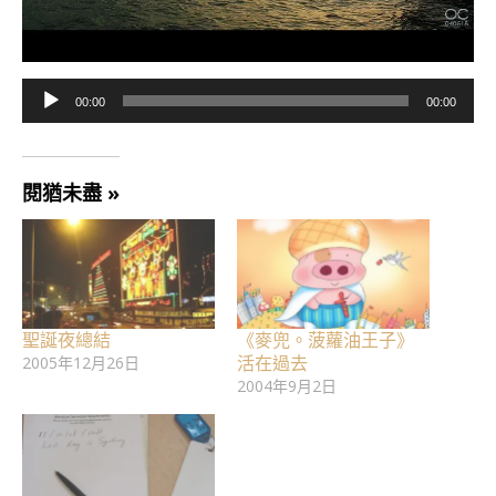
音
00:00
00:00
訊
播
放
閱猶未盡 »
器
聖誕夜總結
《麥兜。菠蘿油王子》
活在過去
2005年12月26日
2004年9月2日