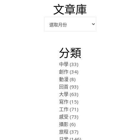
文章庫
彙整
分類
中學
(33)
創作
(34)
動漫
(8)
回首
(93)
大學
(63)
寫作
(15)
工作
(71)
感受
(73)
攝影
(6)
旅程
(37)
日常
(146)