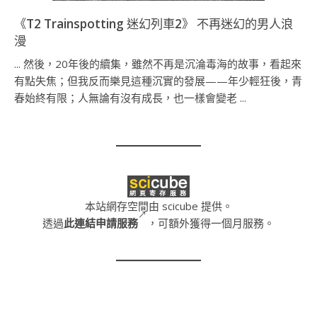
《T2 Trainspotting 迷幻列車2》 不再迷幻的男人浪
漫
... 然後，20年後的續集，雖然不再是沉淪毒海的故事，看起來
有點失焦；但我反而樂見這種沉實的發展——年少輕狂後，青
春始終有限；人無論有沒有成長，也一樣會變老 ...
本站網存空間由 scicube 提供。
透過
此連結申請服務
，可額外獲得一個月服務。