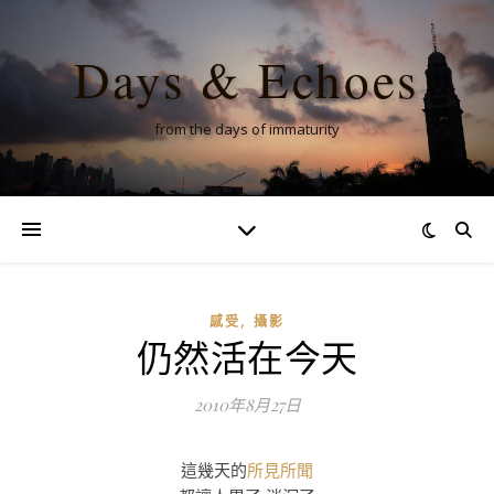
Days & Echoes
from the days of immaturity
,
感受
攝影
仍然活在今天
2010年8月27日
這幾天的
所見所聞