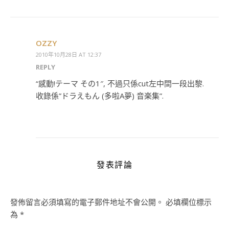
OZZY
2010年10月28日 AT 12:37
REPLY
“感動!テーマ その1″, 不過只係cut左中間一段出黎.
收錄係”ドラえもん (多啦A夢) 音楽集”.
發表評論
發佈留言必須填寫的電子郵件地址不會公開。
必填欄位標示
為
*