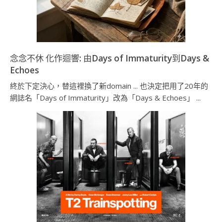
念念不休 化作迴響: 由Days of Immaturity到Days &
Echoes
終於下定決心，替這裡換了新domain ... 也決定把用了20年的
網誌名「Days of Immaturity」改為「Days & Echoes」 ...