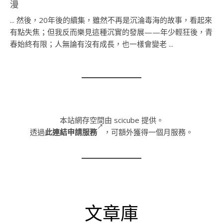
漫
... 然後，20年後的續集，雖然不再是沉淪毒海的故事，看起來
有點失焦；但我反而樂見這種沉實的發展——年少輕狂後，青
春始終有限；人無論有沒有成長，也一樣會變老 ...
本站網存空間由 scicube 提供。
透過
此連結申請服務
，可額外獲得一個月服務。
文章庫