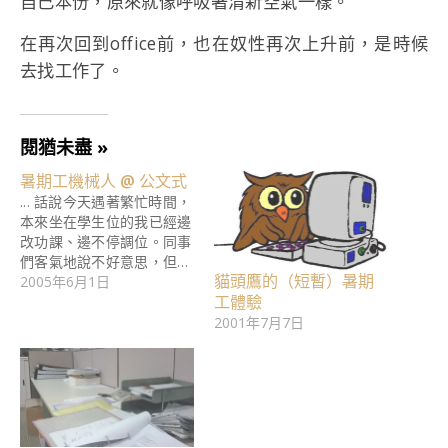
自己本份，原來就像呼吸著清新空氣一樣。
在再次回到office前，也在奴性再次上升前，是時候
去找工作了。
閱猶未盡 »
暑期工機械人 @ 公文式
... 話說今天遇著繁忙時間，
本來坐在學生位的我已經邊
改功課、邊不停調位。同事
們客氣地說不好意思，但…
貓頭鷹的（短暫）暑期
2005年6月1日
工體驗
2001年7月7日