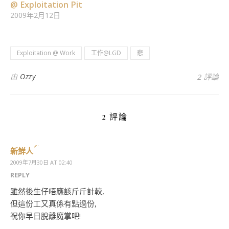
@ Exploitation Pit
2009年2月12日
Exploitation @ Work
工作@LGD
悲
由
Ozzy
2 評論
2 評論
新鮮人
2009年7月30日 AT 02:40
REPLY
雖然後生仔唔應該斤斤計較,
但這份工又真係有點過份,
祝你早日脫離魔掌吧!