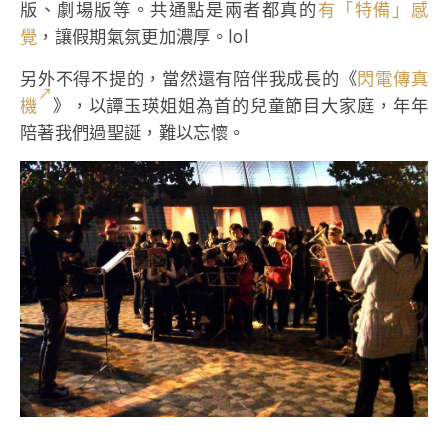
版、劇場版等。共通點是兩者都真的
有「特備」感
覺
，讓假期氣氛更加濃厚。lol
另外不得不提的，當然還有陪伴我成長的《
閃電傳真
機
》，以譚玉瑛姐姐為首的兒童節目大家庭，年年
陪著我們過聖誕，難以忘懷。