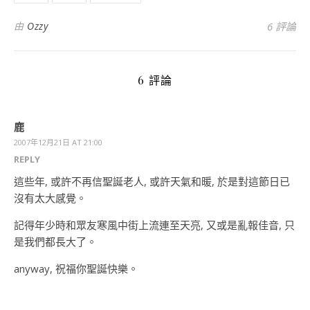
由
Ozzy
6 評論
6 評論
鹿
2007年12月21日 AT 21:00
REPLY
這些年, 或許不再信聖誕老人, 或許天氣和暖, 於是對這節日已
沒有太大感覺。
記得年少時和眾友寒風中街上流連至天亮, 又或是亂報佳音, 只
是我們都長大了。
anyway, 祝福你聖誕快樂。