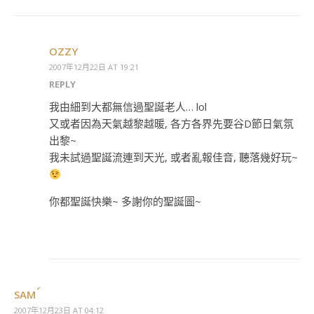
OZZY
2007年12月22日 AT 19:21
REPLY
我由細到大都無信過聖誕老人… lol
又或者因為天氣越黎越暖, 各方各界先要谷D節日氣氛
出黎~
我未試過聖誕流連到天光, 或者亂報佳音, 聽落幾好玩~
你都聖誕快樂~ 多謝你的聖誕圖~
SAM
2007年12月23日 AT 04:12