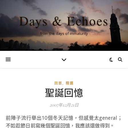
Days & Echoes
from the days of immaturity
,
回首
精選
聖誕回憶
2007年12月21日
前陣子流行舉出10個冬天記憶，但感覺太general；
不如趁節日前寫幾個聖誕回憶，我應該還做得到。