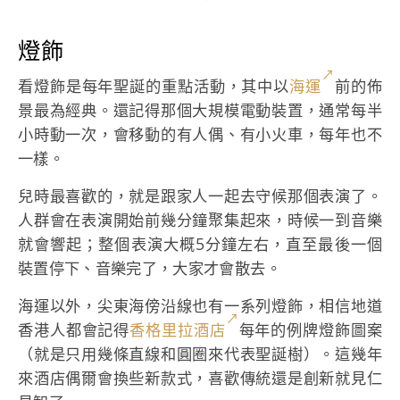
燈飾
看燈飾是每年聖誕的重點活動，其中以
海運
前的佈
景最為經典。還記得那個大規模電動裝置，通常每半
小時動一次，會移動的有人偶、有小火車，每年也不
一樣。
兒時最喜歡的，就是跟家人一起去守候那個表演了。
人群會在表演開始前幾分鐘聚集起來，時候一到音樂
就會響起；整個表演大概5分鐘左右，直至最後一個
裝置停下、音樂完了，大家才會散去。
海運以外，尖東海傍沿線也有一系列燈飾，相信地道
香港人都會記得
香格里拉酒店
每年的例牌燈飾圖案
（就是只用幾條直線和圓圈來代表聖誕樹）。這幾年
來酒店偶爾會換些新款式，喜歡傳統還是創新就見仁