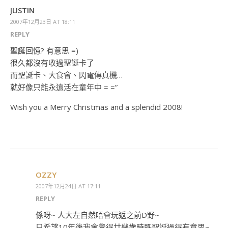
JUSTIN
2007年12月23日 AT 18:11
REPLY
聖誕回憶? 有意思 =)
很久都沒有收過聖誕卡了
而聖誕卡、大食會、閃電傳真機…
就好像只能永遠活在童年中 = =”
Wish you a Merry Christmas and a splendid 2008!
OZZY
2007年12月24日 AT 17:11
REPLY
係呀~ 人大左自然唔會玩返之前D野~
只希望10年後我會覺得廿幾歲時既聖誕過得有意思~