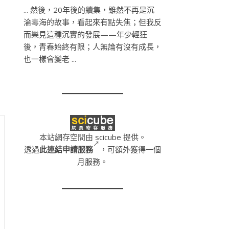
... 然後，20年後的續集，雖然不再是沉
淪毒海的故事，看起來有點失焦；但我反
而樂見這種沉實的發展——年少輕狂
後，青春始終有限；人無論有沒有成長，
也一樣會變老 ...
本站網存空間由 scicube 提供。
透過
此連結申請服務
，可額外獲得一個
月服務。