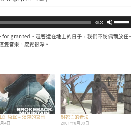
使
00:00
用
向
for granted。趁著還在地上的日子，我們不妨偶爾放任
上/
這隻音樂，感覺很深。
向
下
鍵
以
提
高
或
降
低
音
山》原聲 – 淡淡的哀愁
對死亡的看法
量。
3月4日
2001年8月30日