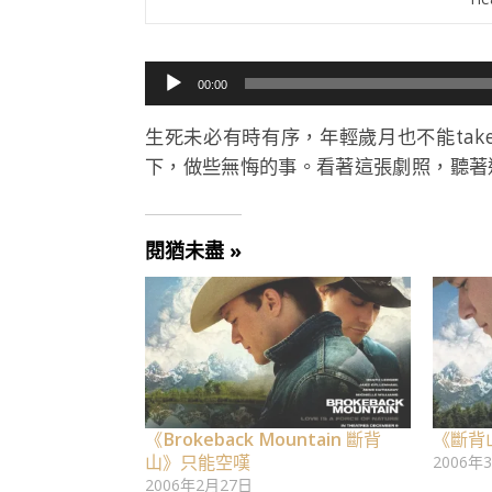
音
00:00
訊
播
生死未必有時有序，年輕歲月也不能take 
放
下，做些無悔的事。看著這張劇照，聽著
器
閱猶未盡 »
《Brokeback Mountain 斷背
《斷背
山》只能空嘆
2006年
2006年2月27日