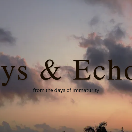
ys & Ech
from the days of immaturity