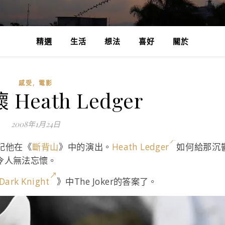
精選
生活
想法
喜好
關於
,
感受
電影
Heath Ledger
2008年1月24日
忘記他在《
斷背山
》中的演出。
Heath Ledger
如何給那沉
神髓令人無法忘懷。
Dark Knight
》中The Joker的答案了。