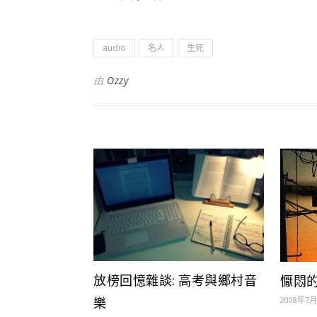
audio
名人
生死
由
Ozzy
放榜回憶雜談: 高考與鄉村音
懨悶
2008年7
樂