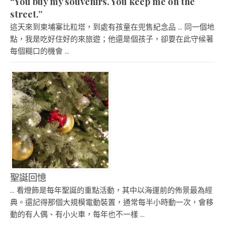
“You buy my souvenirs. You keep me on the
street.”
這天來到柬埔寨比粒塔，到處有孩童在兜售紀念品 ... 同一個地
點，我是吃好住好的來旅遊；他還是個孩子，卻要在此守候著
每個糊口的機會 ...
聖誕回憶
... 看燈飾是每年聖誕的重點活動，其中以海運前的佈景最為經
典。還記得那個大規模電動裝置，通常每半小時動一次，會移
動的有人偶、有小火車，每年也不一樣 ...