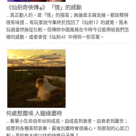
《仙劍奇俠傳4》 「情」的感動
... 真正動人的，是「情」的描寫；無論是主線支線，都詮釋得
很有味道 ... 有玩家說今集終於找回了《仙劍1》的感覺，我未
玩過當然無從比較。但傳統中國風格在今時今日能帶給我們怎
樣的感動，或者會從《仙劍4》中得到一些答案。
何處惹塵埃 人寵緣盡時
... 看著小生命由年幼到成長，由成長到衰老，由衰老到離世；
經歷到各種喜怒哀樂，最後別離時會很痛心。但那刻的心如刀
割，真的會大過以往的快樂日子嗎？