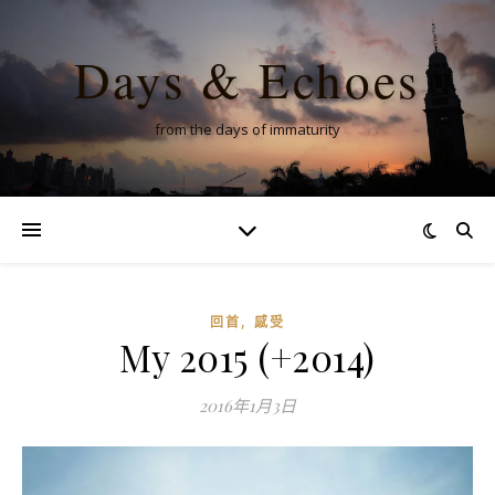
Days & Echoes
from the days of immaturity
,
回首
感受
My 2015 (+2014)
2016年1月3日