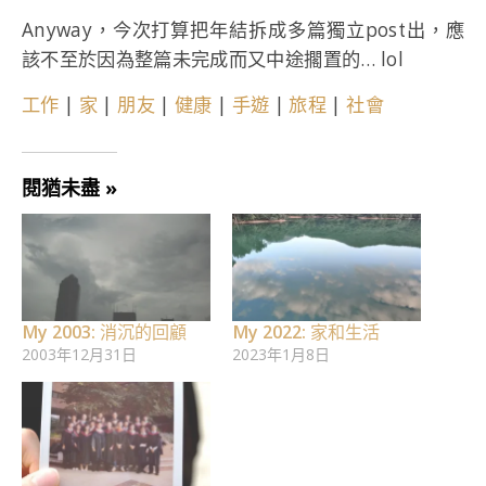
Anyway，今次打算把年結拆成多篇獨立post出，應
該不至於因為整篇未完成而又中途擱置的… lol
工作
|
家
|
朋友
|
健康
|
手遊
|
旅程
|
社會
閱猶未盡 »
My 2003: 消沉的回顧
My 2022: 家和生活
2003年12月31日
2023年1月8日