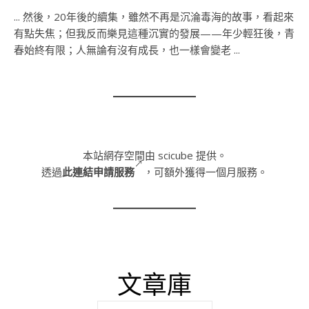
... 然後，20年後的續集，雖然不再是沉淪毒海的故事，看起來
有點失焦；但我反而樂見這種沉實的發展——年少輕狂後，青
春始終有限；人無論有沒有成長，也一樣會變老 ...
本站網存空間由 scicube 提供。
透過
此連結申請服務
，可額外獲得一個月服務。
文章庫
彙整