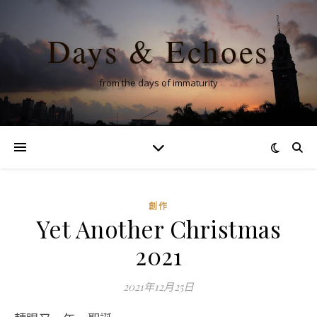
Days & Echoes
from the days of immaturity
創作
Yet Another Christmas
2021
2021年12月25日