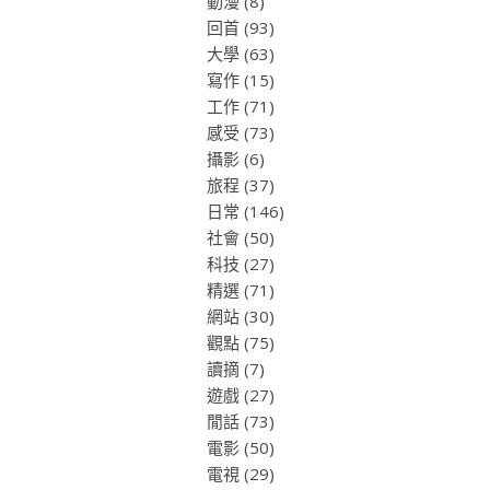
動漫
(8)
回首
(93)
大學
(63)
寫作
(15)
工作
(71)
感受
(73)
攝影
(6)
旅程
(37)
日常
(146)
社會
(50)
科技
(27)
精選
(71)
網站
(30)
觀點
(75)
讀摘
(7)
遊戲
(27)
閒話
(73)
電影
(50)
電視
(29)