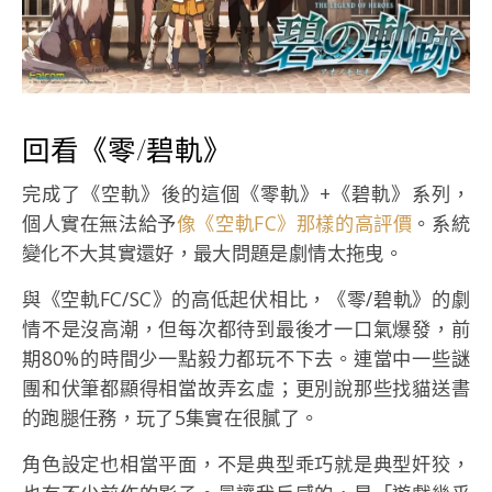
回看《零/碧軌》
完成了《空軌》後的這個《零軌》+《碧軌》系列，
個人實在無法給予
像《空軌FC》那樣的高評價
。系統
變化不大其實還好，最大問題是劇情太拖曳。
與《空軌FC/SC》的高低起伏相比，《零/碧軌》的劇
情不是沒高潮，但每次都待到最後才一口氣爆發，前
期80%的時間少一點毅力都玩不下去。連當中一些謎
團和伏筆都顯得相當故弄玄虛；更別說那些找貓送書
的跑腿任務，玩了5集實在很膩了。
角色設定也相當平面，不是典型乖巧就是典型奸狡，