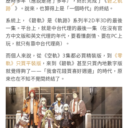
歷時多年（應說是拖了多年），終於完成了《
碧之軌
跡
》。說來，也算得上是「一個時代」的終結。
系統上，《碧軌》是《軌跡》系列半2D半3D的最後
一集。平台上，就是中台代理的最後一集（在沒有官
方中文版和英文代理的年代，要看懂劇情、要在PC上
玩，就只有靠中台代理商）。
而個人來說，從《空軌》3集都必買精裝版，到
《零
軌》只買平裝版
，來到《碧軌》甚至只買內地數字版
就覺得夠了——「我會花錢買喜好週邊」的時代，原
來也在不知不覺間終結了。