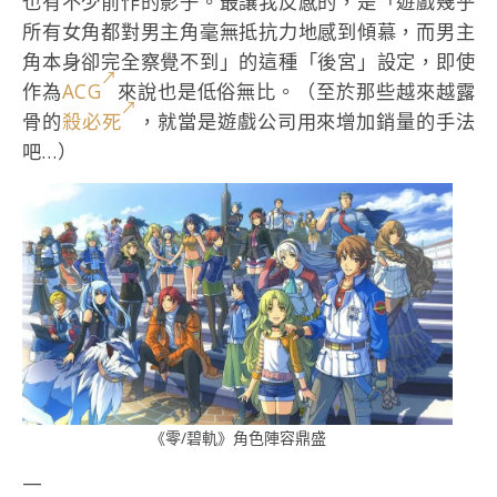
也有不少前作的影子。最讓我反感的，是「遊戲幾乎
所有女角都對男主角毫無抵抗力地感到傾慕，而男主
角本身卻完全察覺不到」的這種「後宮」設定，即使
作為
ACG
來說也是低俗無比。（至於那些越來越露
骨的
殺必死
，就當是遊戲公司用來增加銷量的手法
吧…）
《零/碧軌》角色陣容鼎盛
—