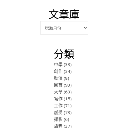
文章庫
彙整
分類
中學
(33)
創作
(34)
動漫
(8)
回首
(93)
大學
(63)
寫作
(15)
工作
(71)
感受
(73)
攝影
(6)
旅程
(37)