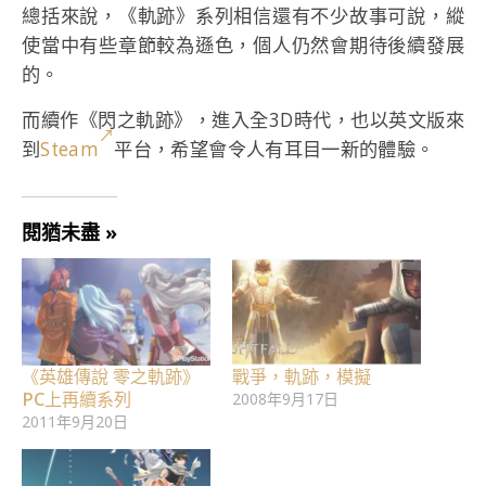
總括來說，《軌跡》系列相信還有不少故事可說，縱
使當中有些章節較為遜色，個人仍然會期待後續發展
的。
而續作《閃之軌跡》，進入全3D時代，也以英文版來
到
Steam
平台，希望會令人有耳目一新的體驗。
閱猶未盡 »
《英雄傳說 零之軌跡》
戰爭，軌跡，模擬
PC上再續系列
2008年9月17日
2011年9月20日