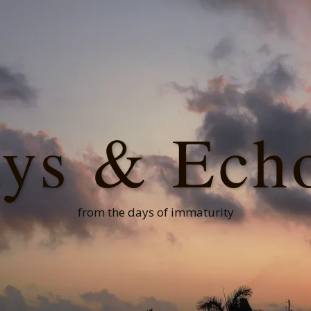
ys & Ech
from the days of immaturity