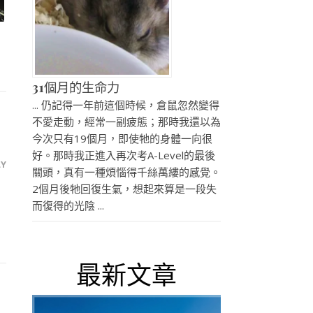
31個月的生命力
... 仍記得一年前這個時候，倉鼠忽然變得
不愛走動，經常一副疲態；那時我還以為
今次只有19個月，即使牠的身體一向很
好。那時我正進入再次考A-Level的最後
LY
關頭，真有一種煩惱得千絲萬縷的感覺。
2個月後牠回復生氣，想起來算是一段失
而復得的光陰 ...
最新文章