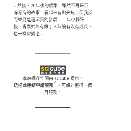
... 然後，20年後的續集，雖然不再是沉
淪毒海的故事，看起來有點失焦；但我反
而樂見這種沉實的發展——年少輕狂
後，青春始終有限；人無論有沒有成長，
也一樣會變老 ...
本站網存空間由 scicube 提供。
透過
此連結申請服務
，可額外獲得一個
月服務。