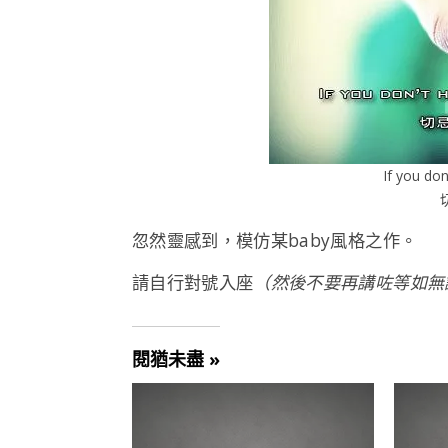
If you don
忽然靈感到，模仿某baby風格之作。
請自行對號入座
（然後不要再講咗等如無
閱猶未盡 »