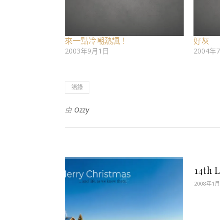
來一點冷嘲熱諷！
好灰
2003年9月1日
2004年
語錄
由
Ozzy
14th L
2008年1