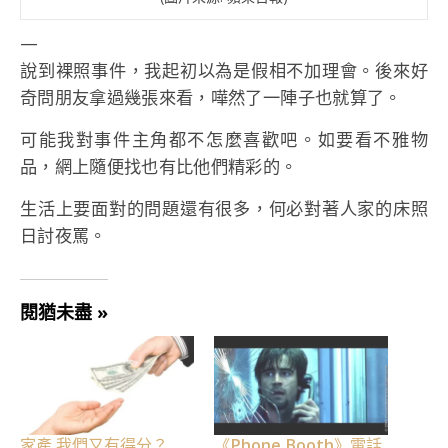
—
說到裸照事件，我起初以為是假相不加理會。後來好
奇問朋友拿過幾張來看，嘩然了一陣子也就算了。
可能我對事件主角都不怎麼喜歡吧。如要看不雅物
品，網上隨便找也有比他們精彩的。
生活上要面對的問題還有很多，何必對著人家的床照
日討夜罵。
閱猶未盡 »
家產 我們又有得分？
《Phone Booth》電話