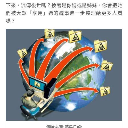
下來，流傳後世嗎？換著是你媽或是姊妹，你會把她
們被大眾「享用」過的醜事進一步整理給更多人看
嗎？
(圖片來源: 蘋果日報)