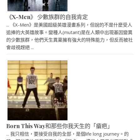
《X-Men》 少數族群的自我肯定
... 《X-Men》是美國超級英雄漫畫系列，但說的不是什麼受人
追捧的大英雄故事。變種人(mutant)是在人類中出現基因變異
的少數族群，他們天生異稟擁有強大的特殊能力，但反而被社
會歧視趕絕 ...
Born This Way和那些你我天生的「瘡疤」
... 我只相信，要接受自我的全部，是個life long journey。的