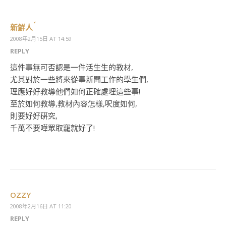
新鮮人
2008年2月15日 AT 14:59
REPLY
這件事無可否認是一件活生生的教材,
尤其對於一些將來從事新聞工作的學生們,
理應好好教導他們如何正確處埋這些事!
至於如何教導,教材內容怎樣,呎度如何,
則要好好硏究,
千萬不要嘩眾取竉就好了!
OZZY
2008年2月16日 AT 11:20
REPLY