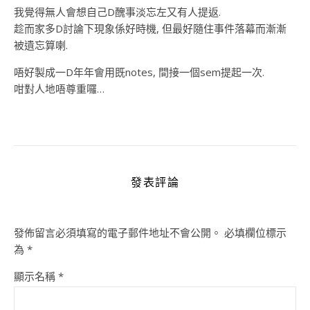
我覺得無人會想自己D醜事淡忘左又有人提返.
趁而家多D討論下現象係好時機, 但最好隨住事件落幕而漸漸
被遺忘算喇.
唔好製成一D年年會用既notes, 間接一個sem提起一次.
咁對人地唔尊重囉…
發表評論
發佈留言必須填寫的電子郵件地址不會公開。
必填欄位標示
為
*
顯示名稱
*