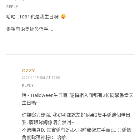
REPLY
哈哈…1031也是我生日呀!
張相有兩隻插鼻怪手….
OZZY
2007年11月5日 AT 15:03
REPLY
哈~ Halloween生日嘛. 呢幅相入面都有2位同學係當天
生日喎~
你觀察力幾強, 我初初都諗左好耐果2隻手係邊個伸出
黎, 驟眼睇總係唔自然咁~
不過睇真D, 其實係有2個人同時舉起左手而已. 只係個
角度睇落神秘D.. 哈哈.