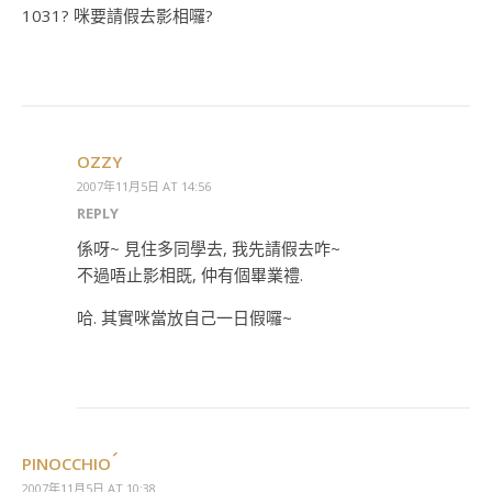
1031? 咪要請假去影相囉?
OZZY
2007年11月5日 AT 14:56
REPLY
係呀~ 見住多同學去, 我先請假去咋~
不過唔止影相既, 仲有個畢業禮.
哈. 其實咪當放自己一日假囉~
PINOCCHIO
2007年11月5日 AT 10:38