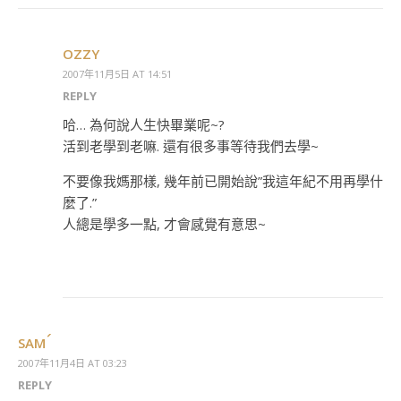
OZZY
2007年11月5日 AT 14:51
REPLY
哈… 為何說人生快畢業呢~?
活到老學到老嘛. 還有很多事等待我們去學~
不要像我媽那樣, 幾年前已開始說”我這年紀不用再學什
麼了.”
人總是學多一點, 才會感覺有意思~
SAM
2007年11月4日 AT 03:23
REPLY