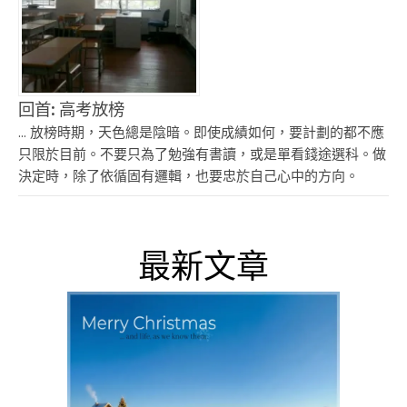
回首: 高考放榜
... 放榜時期，天色總是陰暗。即使成績如何，要計劃的都不應
只限於目前。不要只為了勉強有書讀，或是單看錢途選科。做
決定時，除了依循固有邏輯，也要忠於自己心中的方向。
最新文章