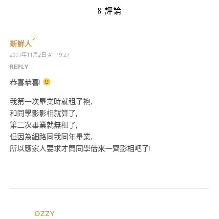
8 評論
新鮮人
2007年11月2日 AT 19:27
REPLY
恭喜恭喜!
我第一次畢業時就租了袍,
和同學影影相就算了,
第二次畢業就無租了,
但因為細路同我同年畢業,
所以應家人要求才問同學借來一齊影相吧了!
OZZY