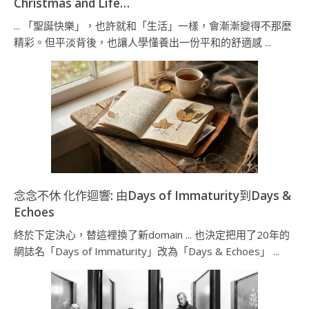
Christmas and Life…
... 「聖誕快樂」，也許就和「生活」一樣，會漸漸變得不那麼
精彩。但平淡背後，也讓人學懂養出一份平和的舒適感 ...
念念不休 化作迴響: 由Days of Immaturity到Days &
Echoes
終於下定決心，替這裡換了新domain ... 也決定把用了20年的
網誌名「Days of Immaturity」改為「Days & Echoes」 ...