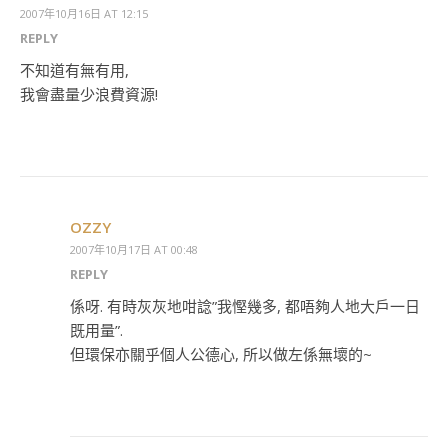
2007年10月16日 AT 12:15
REPLY
不知道有無有用,
我會盡量少浪費資源!
OZZY
2007年10月17日 AT 00:48
REPLY
係呀. 有時灰灰地咁諗”我慳幾多, 都唔夠人地大戶一日
既用量”.
但環保亦關乎個人公德心, 所以做左係無壞的~