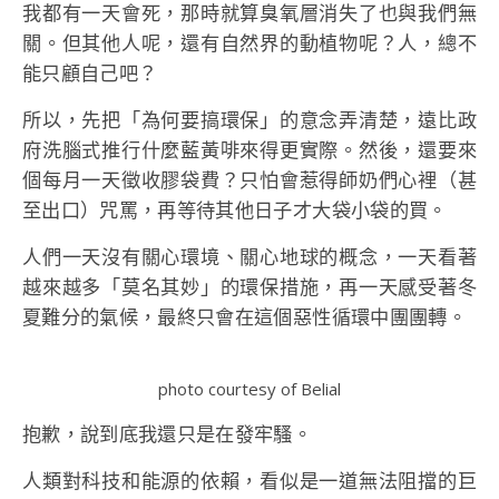
我都有一天會死，那時就算臭氧層消失了也與我們無
關。但其他人呢，還有自然界的動植物呢？人，總不
能只顧自己吧？
所以，先把「為何要搞環保」的意念弄清楚，遠比政
府洗腦式推行什麼藍黃啡來得更實際。然後，還要來
個每月一天徵收膠袋費？只怕會惹得師奶們心裡（甚
至出口）咒罵，再等待其他日子才大袋小袋的買。
人們一天沒有關心環境、關心地球的概念，一天看著
越來越多「莫名其妙」的環保措施，再一天感受著冬
夏難分的氣候，最終只會在這個惡性循環中團團轉。
photo courtesy of Belial
抱歉，說到底我還只是在發牢騷。
人類對科技和能源的依賴，看似是一道無法阻擋的巨