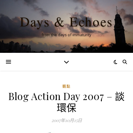
Days & Echoes
from the days of immaturity
觀點
Blog Action Day 2007 – 談
環保
2007年10月15日