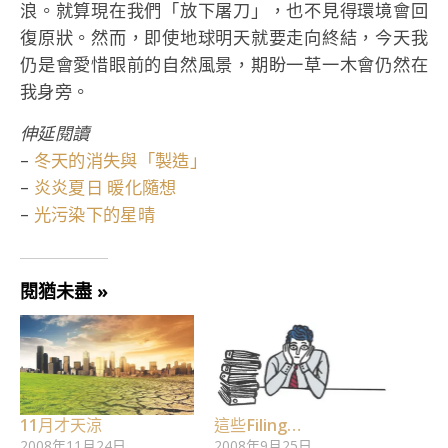
浪。就算現在我們「放下屠刀」，也不見得環境會回
復原狀。然而，即使地球明天就要走向終結，今天我
仍是會愛惜眼前的自然風景，期盼一草一木會仍然在
我身旁。
伸延閱讀
–
冬天的消失與「製造」
–
炎炎夏日 暖化隨想
–
光污染下的星晴
閱猶未盡 »
11月才天涼
這些Filing…
2008年11月24日
2008年9月25日