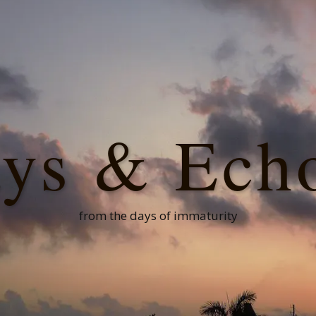
ys & Ech
from the days of immaturity