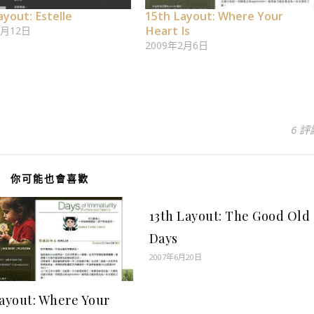
ayout: Estelle
15th Layout: Where Your
Heart Is
1月12日
2009年2月6日
6 評
你可能也會喜歡
13th Layout: The Good Old
Days
2007年6月20日
Layout: Where Your