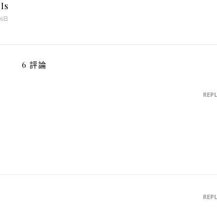
 Is
月6日
6 評論
REP
REP