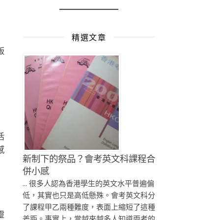
精選文章
版
。
活
感
新制下的祭品？會考英文科課程合
併小感
... 很多人認為香港學生的英文水平普遍偏
低，其實也只是高低懸殊。會考英文科分
了課程甲乙兩種難度，表面上縮短了這種
靈
差距。事實上，當越來越多人知道兩者的