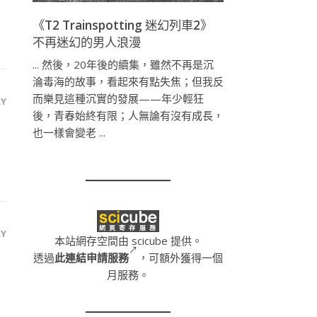
《T2 Trainspotting 迷幻列車2》
不再迷幻的男人浪漫
... 然後，20年後的續集，雖然不再是沉
淪毒海的故事，看起來有點失焦；但我反
而樂見這種沉實的發展——年少輕狂
LY
後，青春始終有限；人無論有沒有成長，
也一樣會變老 ...
LY
本站網存空間由 scicube 提供。
透過
此連結申請服務
，可額外獲得一個
月服務。