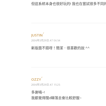
但這系統本身也很好玩的! 我也在嘗試很多不同的pl
JUSTIN
2006年3月29日 AT 06:54
新版面不錯呀！簡潔．很喜歡的說 ^^
OZZY
2006年3月29日 AT 15:25
多謝喎~!
我都覺得闊d睇落去會比較舒服~