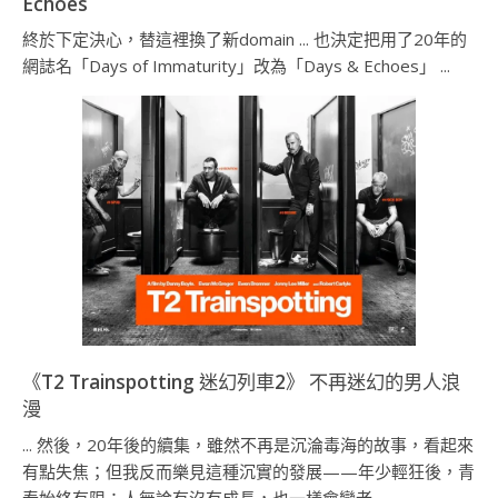
Echoes
終於下定決心，替這裡換了新domain ... 也決定把用了20年的
網誌名「Days of Immaturity」改為「Days & Echoes」 ...
《T2 Trainspotting 迷幻列車2》 不再迷幻的男人浪
漫
... 然後，20年後的續集，雖然不再是沉淪毒海的故事，看起來
有點失焦；但我反而樂見這種沉實的發展——年少輕狂後，青
春始終有限；人無論有沒有成長，也一樣會變老 ...