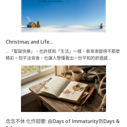
Christmas and Life…
... 「聖誕快樂」，也許就和「生活」一樣，會漸漸變得不那麼
精彩。但平淡背後，也讓人學懂養出一份平和的舒適感 ...
念念不休 化作迴響: 由Days of Immaturity到Days &