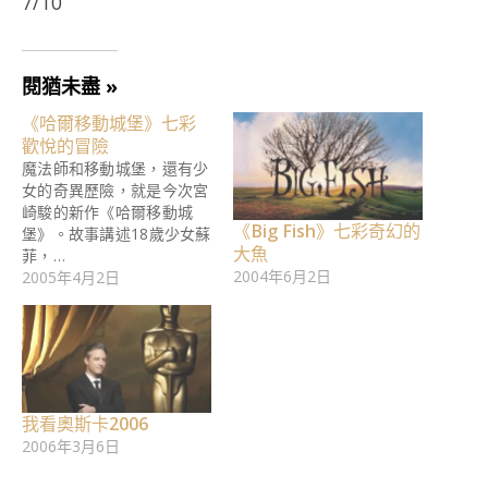
7/10
閱猶未盡 »
《哈爾移動城堡》七彩
歡悅的冒險
魔法師和移動城堡，還有少
女的奇異歷險，就是今次宮
崎駿的新作《哈爾移動城
《Big Fish》七彩奇幻的
堡》。故事講述18歲少女蘇
大魚
菲，…
2004年6月2日
2005年4月2日
我看奧斯卡2006
2006年3月6日