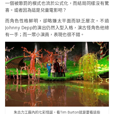
一個被懲罰的模式也流於公式化，而結局同樣沒有驚
喜。或者因為這是兒童電影吧？
而角色性格鮮明，卻略嫌太平面而缺乏層次。不過
Johnny Depp的演出仍然入型入格，演古怪角色他總
有一手；而一眾小演員，表現也很不錯。
朱古力工廠內的七彩怪誕，看Tim Burton就是要看這些