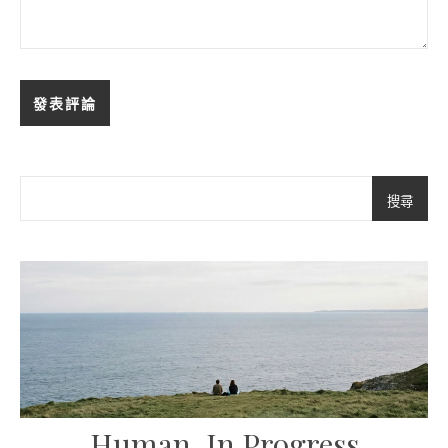
搜尋
Human, In Progress