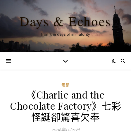
Days & Echoes
from the days of immaturity
電影
《Charlie and the
Chocolate Factory》七彩
怪誕卻驚喜欠奉
2006年1月21日