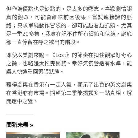
但作為優點也是缺點的，是太多的懸念。喜歡劇情認
真的觀眾，可能會細味前因後果，嘗試連接謎的脈
絡；只求單純動作冒險的，卻可能越看越抓頭。尤其
是一季20多集，我實在記不住所有細節和伏線，謎底
卻一直停留在呼之欲出的階段。
即使以美劇來說，《Lost》的節奏在扣住觀眾好奇心
之餘，也略嫌太拖曳累贅。幸好氣氛營造有水準，能
讓人快速重回緊張狀態。
難得劇集在香港有一定人氣，顯示了出色的英文劇集
在香港亦有市場。期望第二季能揭露多一點真相，解
開迷中之謎。
閱猶未盡 »