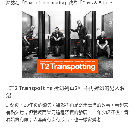
網誌名「Days of Immaturity」改為「Days & Echoes」 ...
《T2 Trainspotting 迷幻列車2》 不再迷幻的男人浪
漫
... 然後，20年後的續集，雖然不再是沉淪毒海的故事，看起來
有點失焦；但我反而樂見這種沉實的發展——年少輕狂後，青
春始終有限；人無論有沒有成長，也一樣會變老 ...