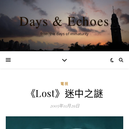
Days & Echoes
from the days of immaturity
電視
《Lost》迷中之謎
2005年11月29日