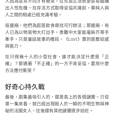
人因為意見不同才有衝突，在荒島生活就更容易醞釀
出人性危機。在存活方式取得妥協共識前，單純人與
人之間的相處已經充滿考驗。
這邊廂，他們為起居飲食尋找可行辦法；那邊廂，有
人已為以物易物大打出手。患難中大家能毫無芥蒂手
牽手，只是童話故事的橋段，《Lost》賣的是壓迫感
與張力。
在只得幾十人的小型社會，誰才能決定什麼是「正
確」？那遇著「不正確」的一方不肯妥協，要用什麼
方法應付衝突？
好奇心持久戰
最後，劇集最吸引人的，還是島上的各個謎團。只從
第一集來看，就已經出現殺人於一瞬的不明生物與神
秘的法國女人，往後還有其他謎團逐步迫近。