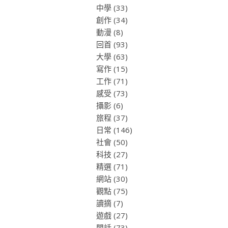
中學
(33)
創作
(34)
動漫
(8)
回首
(93)
大學
(63)
寫作
(15)
工作
(71)
感受
(73)
攝影
(6)
旅程
(37)
日常
(146)
社會
(50)
科技
(27)
精選
(71)
網站
(30)
觀點
(75)
讀摘
(7)
遊戲
(27)
閒話
(73)