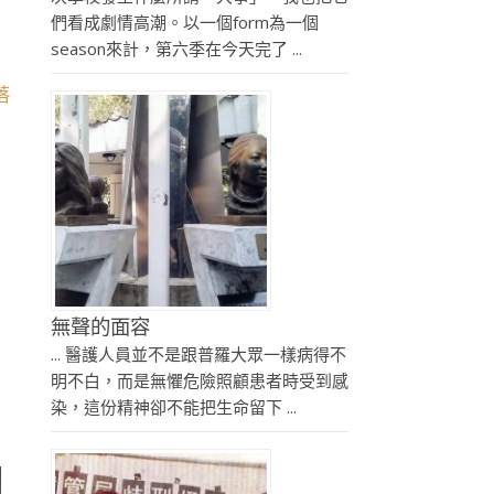
們看成劇情高潮。以一個form為一個
season來計，第六季在今天完了 ...
落
無聲的面容
... 醫護人員並不是跟普羅大眾一樣病得不
明不白，而是無懼危險照顧患者時受到感
染，這份精神卻不能把生命留下 ...