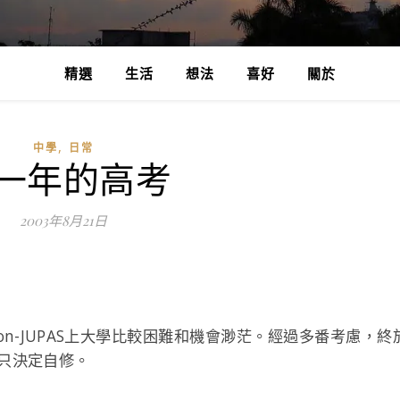
精選
生活
想法
喜好
關於
,
中學
日常
一年的高考
2003年8月21日
on-JUPAS上大學比較困難和機會渺茫。經過多番考慮，終
只決定自修。