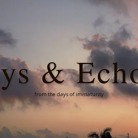
ys & Ech
from the days of immaturity