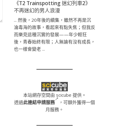
《T2 Trainspotting 迷幻列車2》
不再迷幻的男人浪漫
... 然後，20年後的續集，雖然不再是沉
淪毒海的故事，看起來有點失焦；但我反
而樂見這種沉實的發展——年少輕狂
後，青春始終有限；人無論有沒有成長，
也一樣會變老 ...
本站網存空間由 scicube 提供。
透過
此連結申請服務
，可額外獲得一個
月服務。