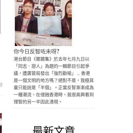
你今日反智咗未呀?
港台節目《鏗鏘集》於去年七月九日以
「同志．戀人」為題的一輯節目引起爭
議，遭廣管局發出「強烈勸喻」 ... 香港
是一個文明的地方嗎？絕對不是，我極其
言
量只能說是「半個」。正當反智漸漸成為
一種潮流、在侵蝕香港時，我很高興看到
理智的另一半因此湧現。
最新文章