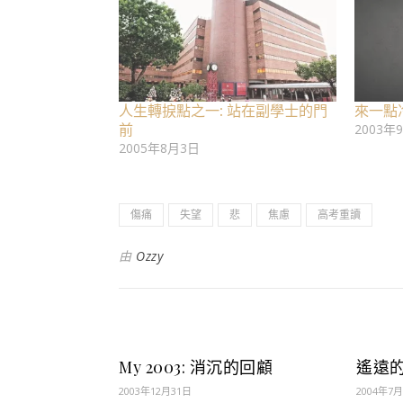
人生轉捩點之一: 站在副學士的門
來一點
前
2003年
2005年8月3日
傷痛
失望
悲
焦慮
高考重讀
由
Ozzy
My 2003: 消沉的回顧
遙遠
2003年12月31日
2004年7