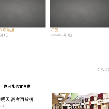
冷嘲熱諷！
好灰
9月1日
2004年7月9日
0 則留
你可能也會喜歡
的明天 高考再放榜
月7日