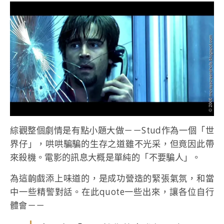
綜觀整個劇情是有點小題大做－－Stud作為一個「世
界仔」，哄哄騙騙的生存之道雖不光采，但竟因此帶
來殺機。電影的訊息大概是單純的「不要騙人」。
為這齣戲添上味道的，是成功營造的緊張氣氛，和當
中一些精警對話。在此quote一些出來，讓各位自行
體會－－