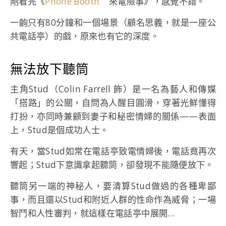
剛看完《
Phone Booth
來電險事》，感覺不錯。
一齣只有80分鐘和一個場景（顧名思義，就是一座公
共電話亭）的戲，原來也有它的深度。
無法放下聽筒
主角Stud（Colin Farrell 飾）是一名為藝人和傳媒
「搭路」的公關，自問為人醒目圓滑，穿著光鮮懂得
打扮，亦同時兼顧到妻子和秘密情婦的關係——表面
上，Stud是個成功人士。
有天，當Stud如常在電話亭致電情婦後，電話竟再次
響起；Stud下意識拿起聽筒，卻發現不能隨便放下。
聽筒另一端的神秘人，要清算Stud做過的各種卑鄙
事，而且還以Stud和附近人群的性命作為威脅；一場
智鬥和人性審判，就這樣在電話亭中展開…