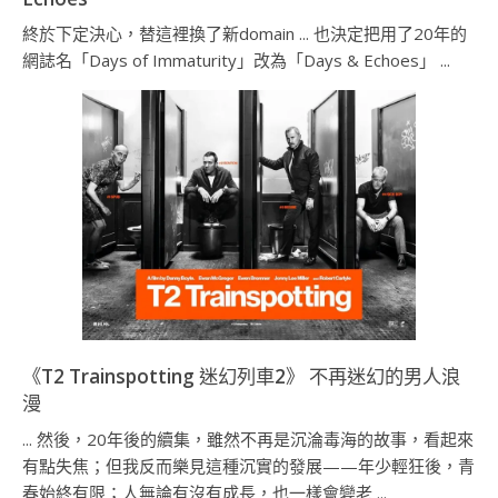
終於下定決心，替這裡換了新domain ... 也決定把用了20年的
網誌名「Days of Immaturity」改為「Days & Echoes」 ...
《T2 Trainspotting 迷幻列車2》 不再迷幻的男人浪
漫
... 然後，20年後的續集，雖然不再是沉淪毒海的故事，看起來
有點失焦；但我反而樂見這種沉實的發展——年少輕狂後，青
春始終有限；人無論有沒有成長，也一樣會變老 ...