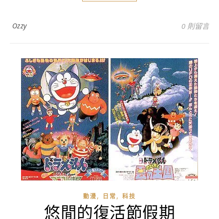
Ozzy
0 則留言
,
,
動漫
日常
科技
悠閒的復活節假期