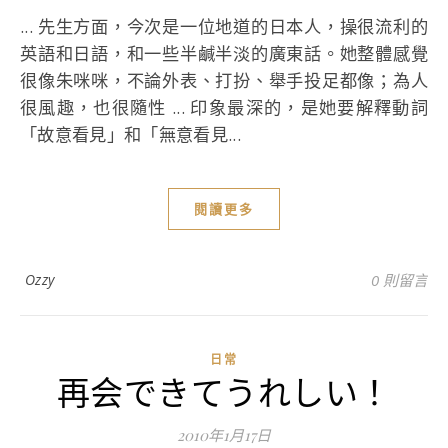
... 先生方面，今次是一位地道的日本人，操很流利的
英語和日語，和一些半鹹半淡的廣東話。她整體感覺
很像朱咪咪，不論外表、打扮、舉手投足都像；為人
很風趣，也很隨性 ... 印象最深的，是她要解釋動詞
「故意看見」和「無意看見...
閱讀更多
Ozzy
0 則留言
日常
再会できてうれしい！
2010年1月17日