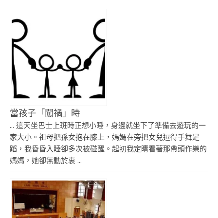
當孩子「闖禍」時
... 這天坐巴士上班時正想小睡，身邊就坐下了準備去遊玩的一
家大小。祖母把孫女抱在膝上，媽媽在旁把女兒逗得手舞足
蹈，我昏昏入睡卻多次被碰醒。起初我定睛看著那帶頭作樂的
媽媽，她卻無動於衷 ...